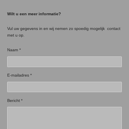
Wilt u een meer informatie?
Vul uw gegevens in en wij nemen zo spoedig mogelijk contact
met u op.
Naam *
E-mailadres *
Bericht *