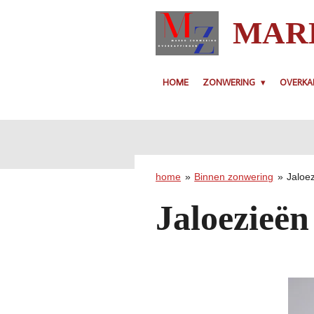
Ga
MARB
direct
naar
de
hoofdinhoud
HOME
ZONWERING
OVERKA
home
»
Binnen zonwering
»
Jaloe
Jaloezieën