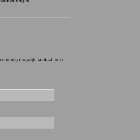
ozonwering.nl
o spoedig mogelijk contact met u