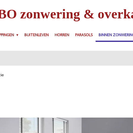
O zonwering & overk
PPINGEN
BUITENLEVEN
HORREN
PARASOLS
BINNEN ZONWERI
zie