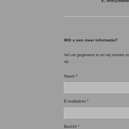
E: info@marb
Wilt u een meer informatie?
Vul uw gegevens in en wij nemen z
op.
Naam *
E-mailadres *
Bericht *