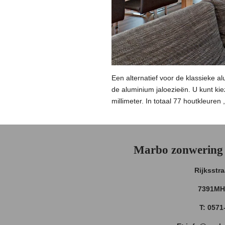
Een alternatief voor de klassieke a
de aluminium jaloezieën. U kunt kie
millimeter. In totaal 77 houtkleuren
Marbo zonwering 
Rijksstr
7391MH
T: 0571