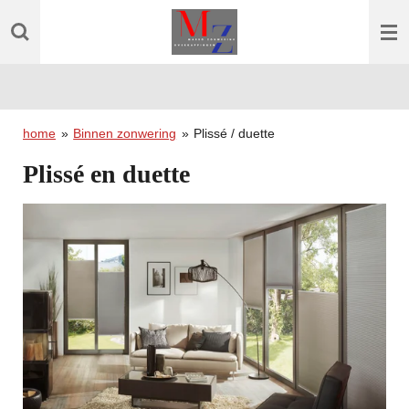
Ga
direct
naar
de
hoofdinhoud
home
»
Binnen zonwering
»
Plissé / duette
Plissé en duette