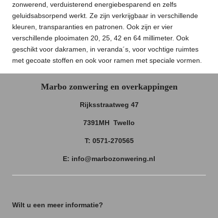
zonwerend, verduisterend energiebesparend en zelfs
geluidsabsorpend werkt. Ze zijn verkrijgbaar in verschillende
kleuren, transparanties en patronen. Ook zijn er vier
verschillende plooimaten 20, 25, 42 en 64 millimeter. Ook
geschikt voor dakramen, in veranda´s, voor vochtige ruimtes
met gecoate stoffen en ook voor ramen met speciale vormen.
Marbo zonwering en overkappingen
Rijksstraatweg 47
7391MH Twello
T: 0571-270565
E: info@marbozonwering.nl
Wilt u een meer informatie?